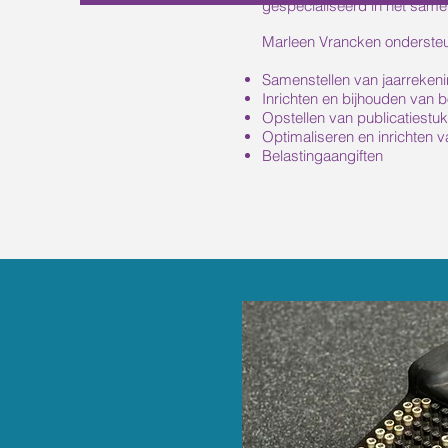
gespecialiseerd in het same
Marleen Vrancken ondersteunt
Samenstellen van jaarreken
Inrichten en bijhouden van
Opstellen van publicatiestu
Optimaliseren en inrichten v
Belastingaangiften