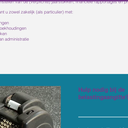
nstellen van de (verplichte) jaarstukken, financiële rapportages en 
 u zowel zakelijk (als particulier) met:
ingen
 boekhoudingen
kken
an administratie
Hulp nodig bij de
belastingaangifte