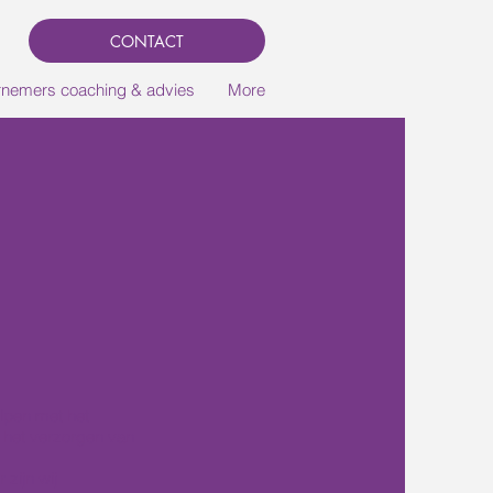
CONTACT
nemers coaching & advies
More
elpen met het
f het verzorgen van
zijn wij