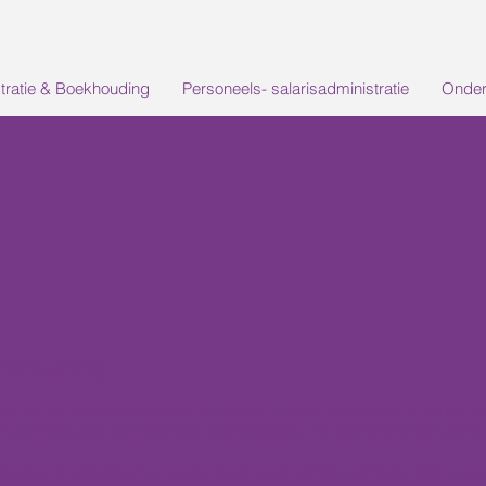
tratie & Boekhouding
Personeels- salarisadministratie
Onder
oekhouding
ik jou op zowel zakelijk als particulier gebied ontzorgen. Ik kan je h
an de financiële administratie, samenstellen van jaarrekeningen en/o
euning of uitbesteding van de boekhouding? Als administratiekantoor 