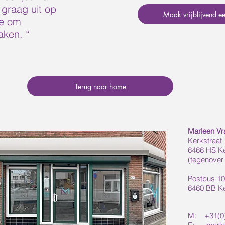
 graag uit op
Maak vrijblijvend e
de om
aken. “
Terug naar home
Marleen V
Kerkstraat
6466 HS K
(tegenover
Postbus 1
6460 BB K
M: +31(0)