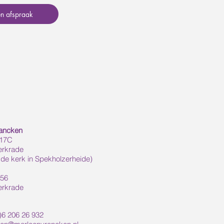
en afspraak
rancken
 17C
erkrade
 de kerk in Spekholzerheide)
056
erkrade
6 206 26 932