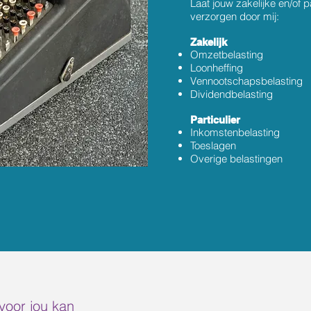
Laat jouw zakelijke en/of pa
verzorgen door mij:
Zakelijk
Omzetbelasting
Loonheffing
Vennootschapsbelasting
Dividendbelasting
Particulier
Inkomstenbelasting
Toeslagen
Overige belastingen
voor jou kan