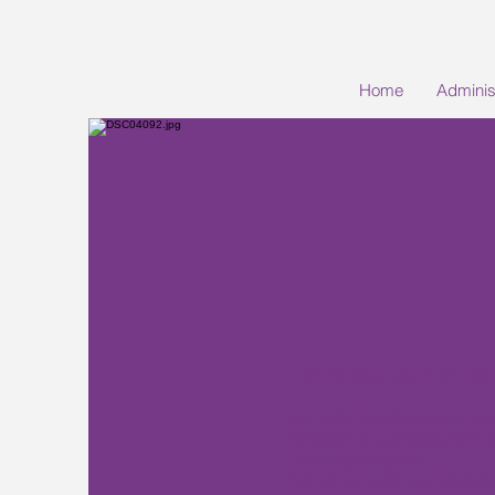
Home
Adminis
Administratie & B
Als administratiekantoor kan 
inrichten en optimaliseren v
belastingaangiften.
Ben je op zoek naar onderst